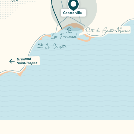
Centre ville
Port de Sainte-Maxime
Luc Provensal
La Croisette
Grimaud
  
Saint-Tropez