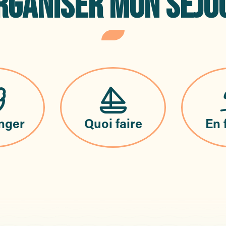
RGANISER MON SÉJO
nger
Quoi faire
En 