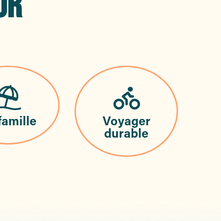
UR
famille
Voyager
durable