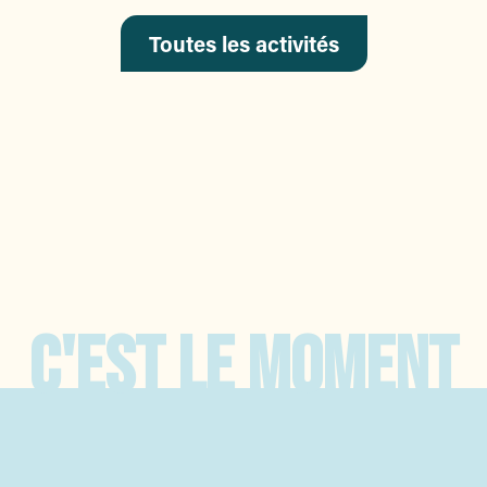
Toutes les activités
 08
C'EST LE MOMENT
ur
 qui