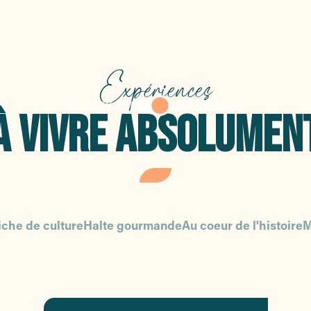
Expériences
JE SUIS ICI
JE PRÉPARE
À VIVRE ABSOLUMEN
iche de culture
Halte gourmande
Au coeur de l'histoire
M
La mer à l’infini