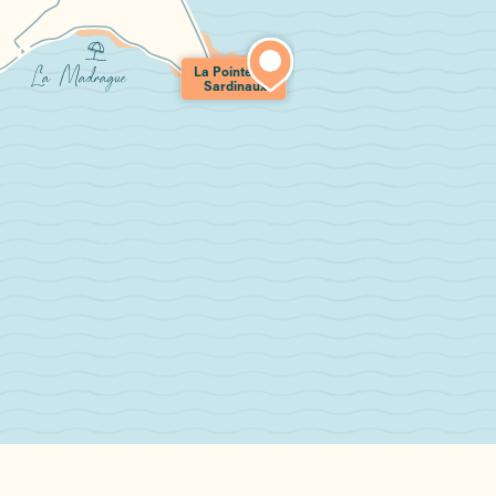
La Pointe des
La Madrague
Sardinaux