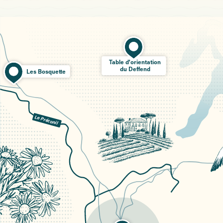
Table d'orientation
du Deffend
Les Bosquette
Le Préconil