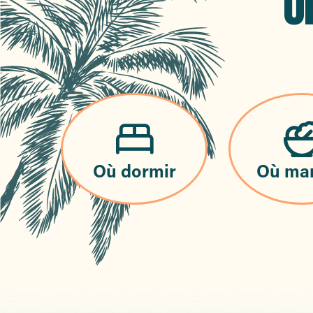
O
Où dormir
Où ma