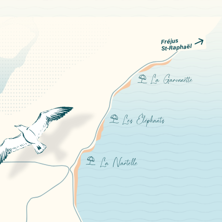
Fréjus
  
St-Raphaël
La Garonnette
Les Éléphants
La Nartelle