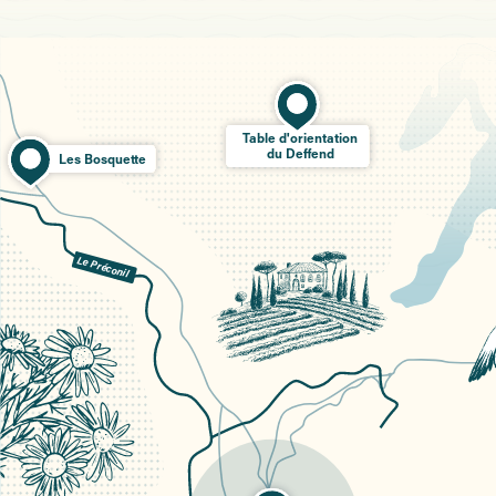
Table d'orientation
du Deffend
Les Bosquette
Le Préconil