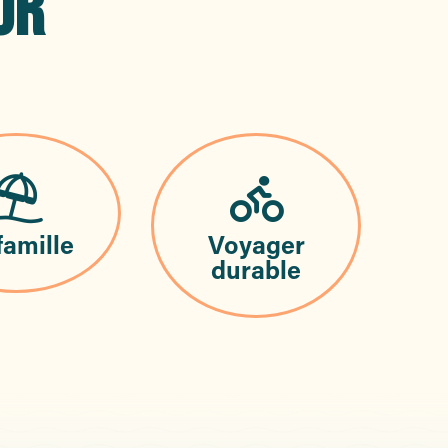
UR
famille
Voyager
durable