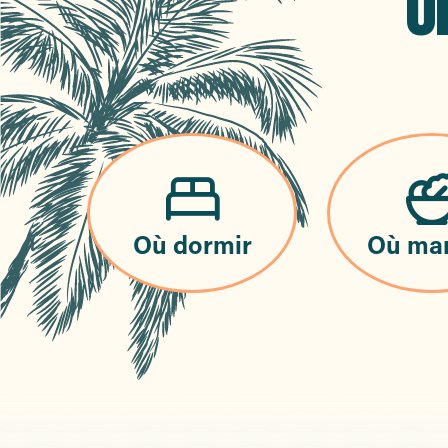
O
Où dormir
Où ma