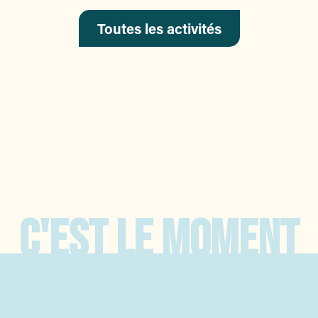
Toutes les activités
 15
C'EST LE MOMENT
ée
e.