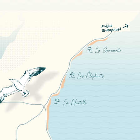
Fréjus
  
St-Raphaël
La Garonnette
Les Éléphants
La Nartelle