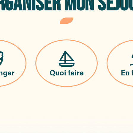
RGANISER MON SÉJO
nger
Quoi faire
En 