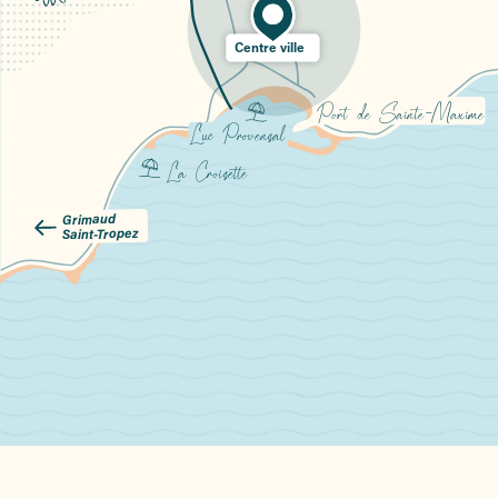
Centre ville
Port de Sainte-Maxime
Luc Provensal
La Croisette
Grimaud
  
Saint-Tropez