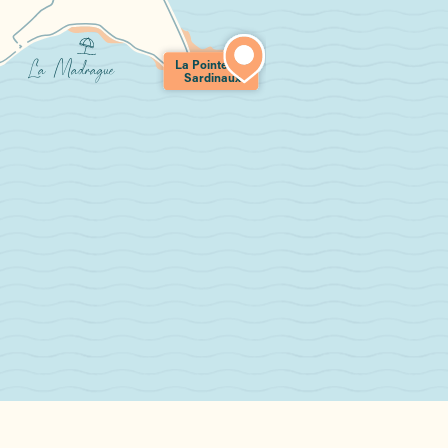
La Pointe des
La Madrague
Sardinaux