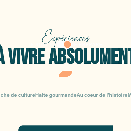
Expériences
JE SUIS ICI
JE PRÉPARE
À VIVRE ABSOLUMEN
iche de culture
Halte gourmande
Au coeur de l'histoire
M
La mer à l’infini