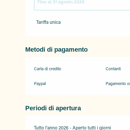
Fino al
31 agosto 2026
Dal
1 gennaio 2026
al
31 maggio 2026
Tariffa unica
Dal
1 giugno 2026
al
30 giugno 2026
Metodi di pagamento
Dal
1 settembre 2026
al
30 settembre 2026
Carta di credito
Dal
1 ottobre 2026
al
31 dicembre 2026
Contanti
Paypal
Pagamento on
Periodi di apertura
Tutto l'anno 2026 - Aperto tutti i giorni