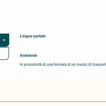
Lingue parlate
Lingue parlate
Ambiente
Ambiente
In prossimità di una fermata di un mezzo di traspor