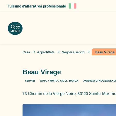
Aller
Turismo d’affari
Area professionale
au
ica
notate
contenu
ozi
re
principal
re
ri
hure
izi
MENU
i
Casa
Approfittate
Negozi e servizi
Beau Virage
Beau Virage
SERVIZI
AUTO / MOTO / CICLI / BARCA
AGENZIA DI NOLEGGIO DI 
73 Chemin de la Vierge Noire, 83120 Sainte-Maxim