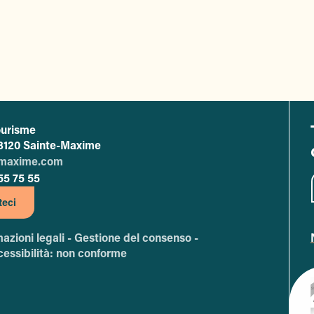
ourisme
office de tourisme de Sainte-Maxime
 83120 Sainte-Maxime
-maxime.com
55 75 55
teci
mazioni legali -
Gestione del consenso -
essibilità: non conforme