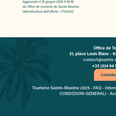
Aggiornato il 25 giugno 2026 A 16:06
da Office de tourisme de Sainte Maxime
(Identificatore dell'offerta :
7753224
)
Office de T
L'
21, place Louis Blanc -
contact@sainte
+33 (0)4 94 
Contatta
Tourisme Sainte-Maxime 2025 -
FAQ -
Infor
CONDIZIONI GENERALI -
Acc