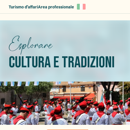
Aller
Turismo d’affari
Area professionale
au
contenu
principal
Esplorare
CULTURA E TRADIZIONI