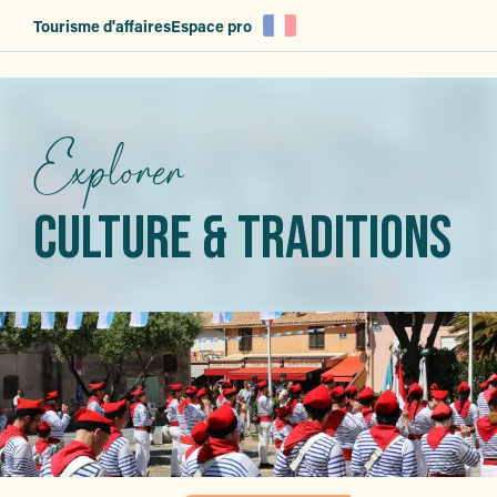
Aller
Tourisme d'affaires
Espace pro
au
contenu
principal
Explorer
CULTURE & TRADITIONS