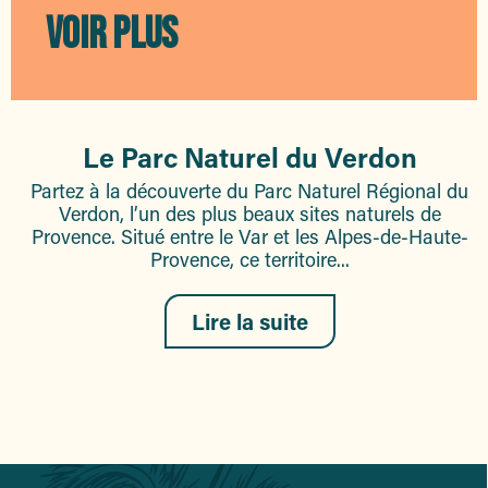
Immersion aquatique
VOIR PLUS
Immersion gourmande : Balade dans les vignes
Immersion aquatique
Immersion : DécouVertes
Immersion Aquatique
Visite guidée de la tour carrée – maison des traditions
Le Parc Naturel du Verdon
Immersion gourmande : Balade dans les vignes
Visite guidée de la tour carrée – maison des traditions
Partez à la découverte du Parc Naturel Régional du
Immersion : DécouVertes
Verdon, l’un des plus beaux sites naturels de
Provence. Situé entre le Var et les Alpes-de-Haute-
Provence, ce territoire...
Lire la suite