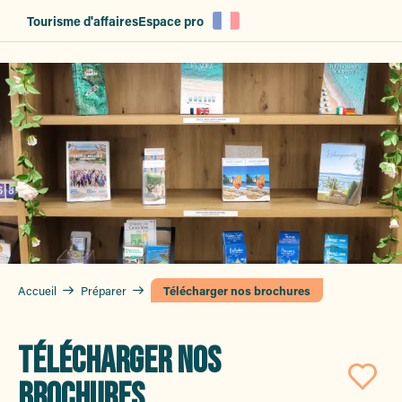
Aller
Tourisme d'affaires
Espace pro
au
contenu
principal
Accueil
Préparer
Télécharger nos brochures
TÉLÉCHARGER NOS
BROCHURES
Aj