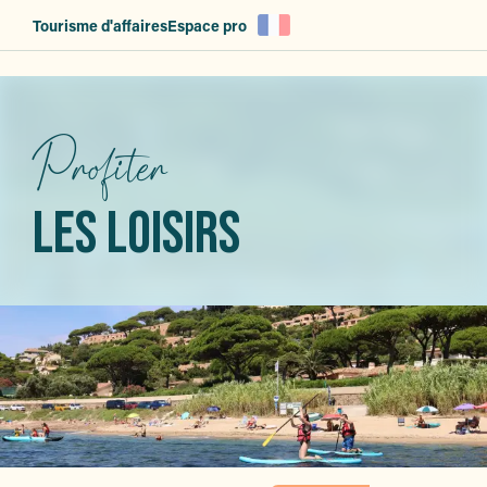
Aller
Tourisme d'affaires
Espace pro
au
contenu
principal
Profiter
LES LOISIRS