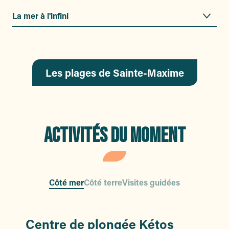
La mer à l'infini
La mer à l’infini
Riche de culture
Halte gourmande
Les plages de Sainte-Maxime
Au coeur de l'histoire
ACTIVITÉS DU MOMENT
Moment en famille
Côté mer
Côté terre
Visites guidées
Centre de plongée Kétos
Se