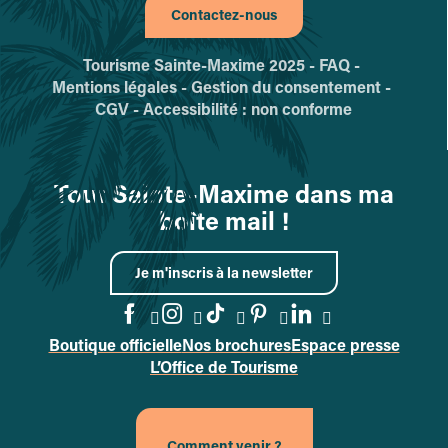
Contactez-nous
Tourisme Sainte-Maxime 2025 -
FAQ -
Mentions légales -
Gestion du consentement -
CGV -
Accessibilité : non conforme
Tout Sainte-Maxime dans ma
boîte mail !
Je m'inscris à la newsletter
Boutique officielle
Nos brochures
Espace presse
Accéder à la page Facebook
Accéder à la page Instag
Accéder à la page Tik
Accéder à la page 
Accéder à la p
L’Office de Tourisme
Comment venir ?