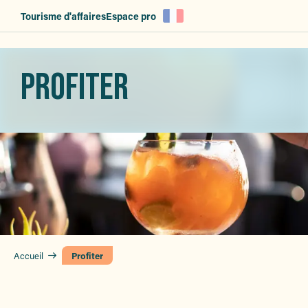
Aller
Tourisme d'affaires
Espace pro
au
contenu
principal
PROFITER
Accueil
Profiter