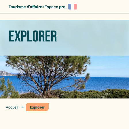
Aller
Tourisme d'affaires
Espace pro
au
contenu
principal
EXPLORER
Accueil
Explorer