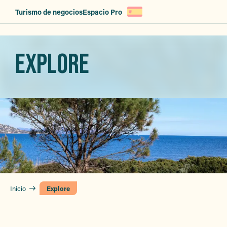
Aller
Turismo de negocios
Espacio Pro
au
contenu
principal
EXPLORE
Inicio
Explore