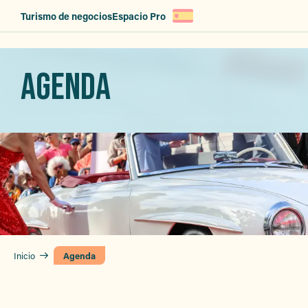
Aller
Turismo de negocios
Espacio Pro
au
contenu
principal
AGENDA
Inicio
Agenda