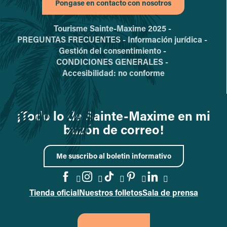
Pongase en contacto con nosotros
Tourisme Sainte-Maxime 2025 -
PREGUNTAS FRECUENTES -
Información jurídica -
Gestión del consentimiento -
CONDICIONES GENERALES -
Accesibilidad: no conforme
¡Todo lo de Sainte-Maxime en mi
buzón de correo!
Me suscribo al boletin informativo
Tienda oficial
Nuestros folletos
Sala de prensa
Acceder a la página de Faceb
Acceder a la página de In
Acceder a la página d
Acceder a la págin
Acceder a la p