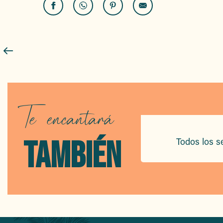
Te encantará
TAMBIÉN
Todos los se