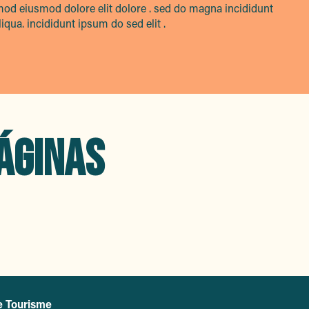
mod eiusmod dolore elit dolore . sed do magna incididunt
ua. incididunt ipsum do sed elit .
ÁGINAS
En otras localidades del Var
e Tourisme
L'office de tourisme de Sainte-Maxime