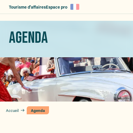
Aller
Tourisme d'affaires
Espace pro
au
contenu
principal
AGENDA
Accueil
Agenda