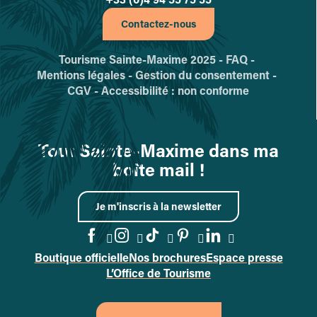
Contactez-nous
Tourisme Sainte-Maxime 2025 -
FAQ -
Mentions légales -
Gestion du consentement -
CGV -
Accessibilité : non conforme
Tout Sainte-Maxime dans ma
boîte mail !
Je m'inscris à la newsletter
Boutique officielle
Nos brochures
Espace presse
Accéder à la page Facebook
Accéder à la page Instag
Accéder à la page Tik
Accéder à la page 
Accéder à la p
L’Office de Tourisme