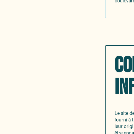
boulevard
CO
IN
Le site d
fourni à 
leur orig
être enga