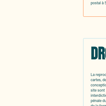
postal à
DR
La reprod
cartes, d
conceptio
site sont
interdict
pénale du
de la for