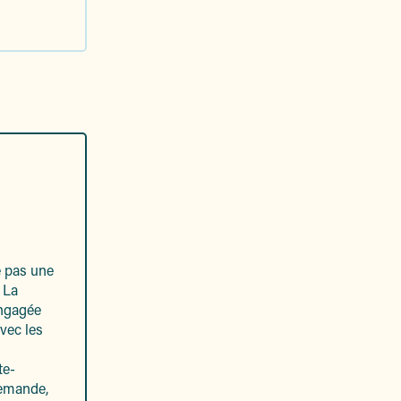
e pas une
 La
engagée
avec les
te-
demande,