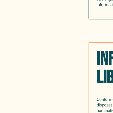
informati
IN
LI
Conformém
disposez 
nominativ