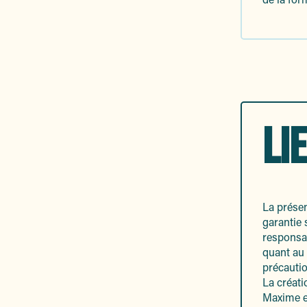
LI
La présen
garantie 
responsab
quant au 
précautio
La créati
Maxime es