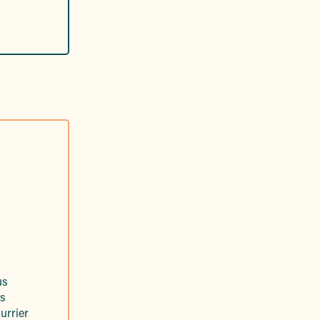
us
es
urrier