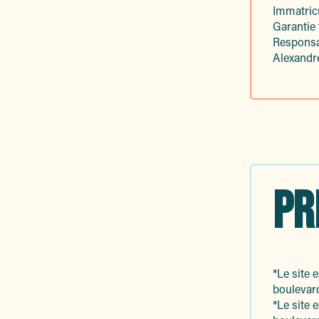
Immatricu
Garantie
Responsab
Alexand
PR
*Le site 
boulevard
*Le site 