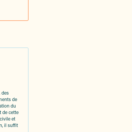
, des
éments de
ation du
t de cette
ivile et
il suffit