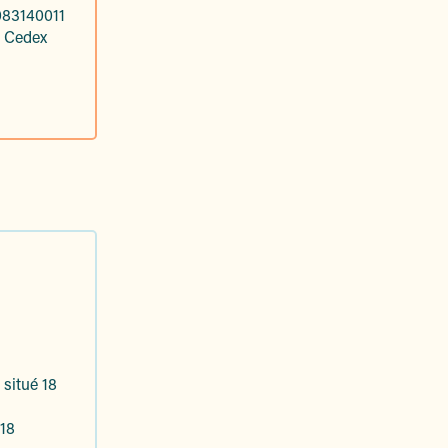
M083140011
d Cedex
 situé 18
 18