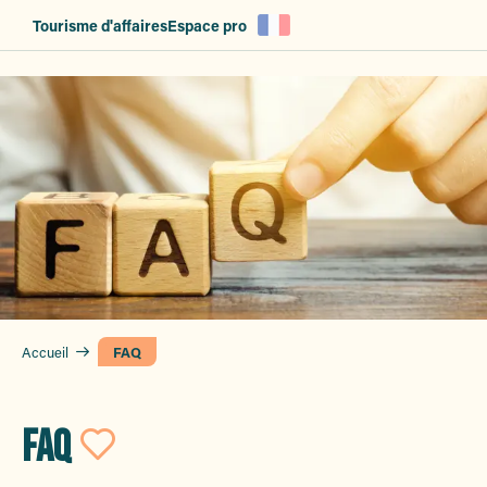
Aller
Tourisme d'affaires
Espace pro
au
contenu
principal
Accueil
FAQ
FAQ
Ajouter aux favori