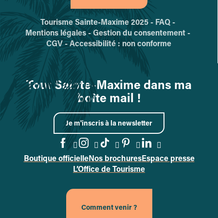
Tourisme Sainte-Maxime 2025 -
FAQ -
Mentions légales -
Gestion du consentement -
CGV -
Accessibilité : non conforme
Tout Sainte-Maxime dans ma
boîte mail !
Je m'inscris à la newsletter
Boutique officielle
Nos brochures
Espace presse
Accéder à la page Facebook
Accéder à la page Instag
Accéder à la page Tik
Accéder à la page 
Accéder à la p
L’Office de Tourisme
Comment venir ?