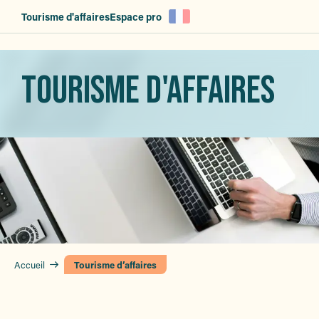
Aller
Tourisme d'affaires
Espace pro
au
contenu
principal
TOURISME D'AFFAIRES
Accueil
Tourisme d’affaires