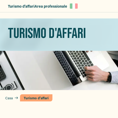
Aller
Turismo d’affari
Area professionale
au
contenu
principal
TURISMO D'AFFARI
Casa
Turismo d’affari