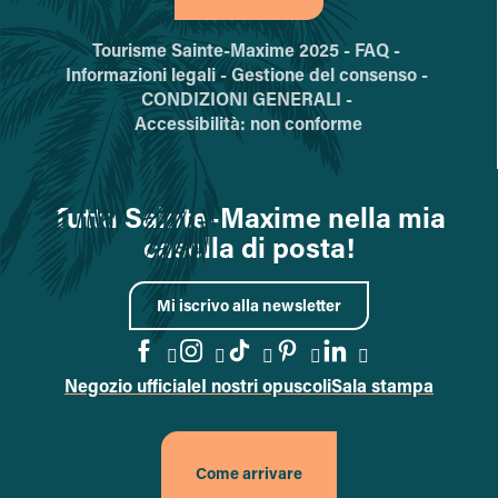
Tourisme Sainte-Maxime 2025 -
FAQ -
Informazioni legali -
Gestione del consenso -
CONDIZIONI GENERALI -
Accessibilità: non conforme
Tutta Sainte-Maxime nella mia
casella di posta!
Mi iscrivo alla newsletter
Negozio ufficiale
I nostri opuscoli
Sala stampa
Vai alla pagina Facebook
Vai alla pagina Instagram
Vai alla pagina TikTok
Vai alla pagina Pin
Accedi alla pa
Come arrivare