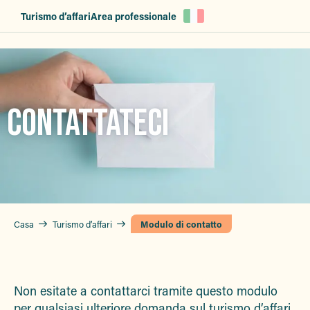
Aller
Turismo d’affari
Area professionale
au
contenu
principal
CONTATTATECI
Casa
Turismo d’affari
Modulo di contatto
Non esitate a contattarci tramite questo modulo
per qualsiasi ulteriore domanda sul turismo d’affari.