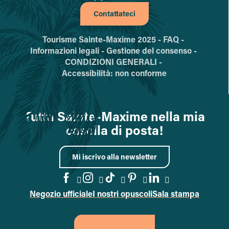
Contattateci
Tourisme Sainte-Maxime 2025 -
FAQ -
Informazioni legali -
Gestione del consenso -
CONDIZIONI GENERALI -
Accessibilità: non conforme
Tutta Sainte-Maxime nella mia
casella di posta!
Mi iscrivo alla newsletter
Negozio ufficiale
I nostri opuscoli
Sala stampa
Vai alla pagina Facebook
Vai alla pagina Instagram
Vai alla pagina TikTok
Vai alla pagina Pin
Accedi alla pa