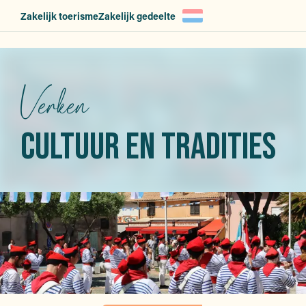
Aller
Zakelijk toerisme
Zakelijk gedeelte
au
contenu
principal
Verken
CULTUUR EN TRADITIES