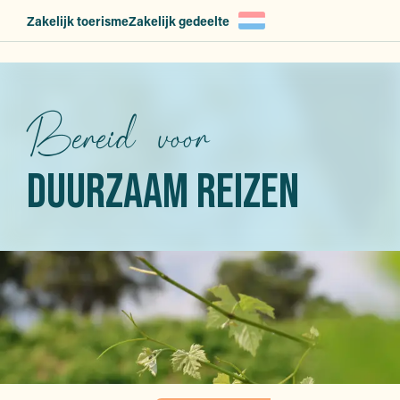
Aller
Zakelijk toerisme
Zakelijk gedeelte
au
contenu
principal
Bereid voor
DUURZAAM REIZEN