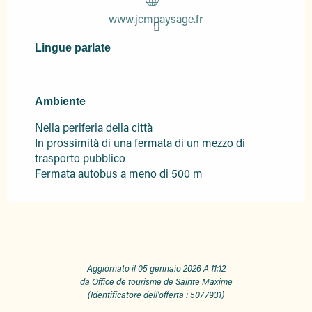
www.jcmpaysage.fr
Lingue parlate
Lingue parlate
Ambiente
Ambiente
Nella periferia della città
In prossimità di una fermata di un mezzo di
trasporto pubblico
Fermata autobus a meno di 500 m
Aggiornato il 05 gennaio 2026 A 11:12
da Office de tourisme de Sainte Maxime
(Identificatore dell'offerta :
5077931
)