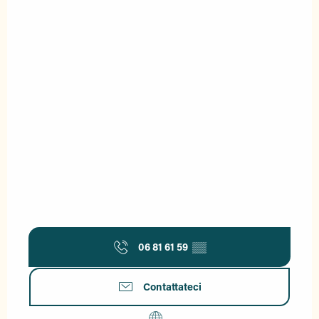
06 81 61 59
▒▒
Contattateci