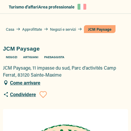
Aller
Turismo d’affari
Area professionale
au
contenu
principal
Casa
Approfittate
Negozi e servizi
JCM Paysage
JCM Paysage
NEGOZI
ARTIGIANI
PAESAGGISTA
JCM Paysage, 11 impasse du sud, Parc d'activités Camp
Ferrat, 83120 Sainte-Maxime
Come arrivare
Condividere
Ajouter aux favor