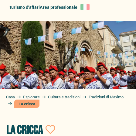
Aller
Turismo d’affari
Area professionale
au
contenu
principal
Casa
Esplorare
Cultura e tradizioni
Tradizioni di Maximo
La cricca
LA CRICCA