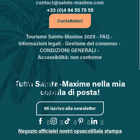
contact@sainte-maxime.com
+33 (0)4 94 55 75 55
Contattateci
Tourisme Sainte-Maxime 2025 -
FAQ -
Informazioni legali -
Gestione del consenso -
CONDIZIONI GENERALI -
Accessibilità: non conforme
Tutta Sainte-Maxime nella mia
casella di posta!
Mi iscrivo alla newsletter
Negozio ufficiale
I nostri opuscoli
Sala stampa
Vai alla pagina Facebook
Vai alla pagina Instagram
Vai alla pagina TikTok
Vai alla pagina Pin
Accedi alla pa