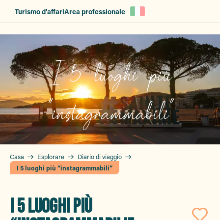
Aller
Turismo d’affari
Area professionale
au
contenu
principal
I 5 luoghi più
"instagrammabili"
Casa
Esplorare
Diario di viaggio
I 5 luoghi più “instagrammabili”
I 5 LUOGHI PIÙ