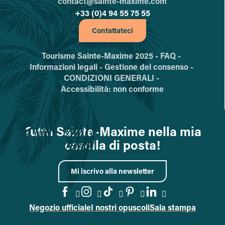
contact@sainte-maxime.com
+33 (0)4 94 55 75 55
Contattateci
Tourisme Sainte-Maxime 2025 -
FAQ -
Informazioni legali -
Gestione del consenso -
CONDIZIONI GENERALI -
Accessibilità: non conforme
Tutta Sainte-Maxime nella mia
casella di posta!
Mi iscrivo alla newsletter
Negozio ufficiale
I nostri opuscoli
Sala stampa
Vai alla pagina Facebook
Vai alla pagina Instagram
Vai alla pagina TikTok
Vai alla pagina Pin
Accedi alla pa