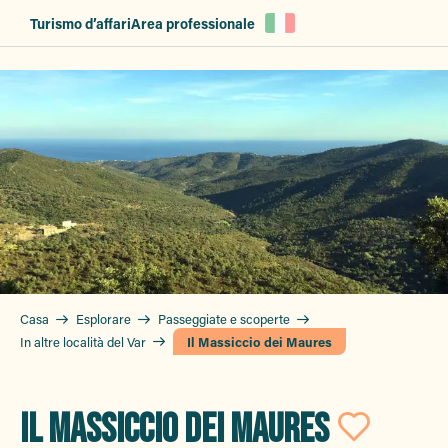
Aller
Turismo d’affari
Area professionale
au
contenu
principal
Casa
Esplorare
Passeggiate e scoperte
In altre località del Var
Il Massiccio dei Maures
IL MASSICCIO DEI MAURES