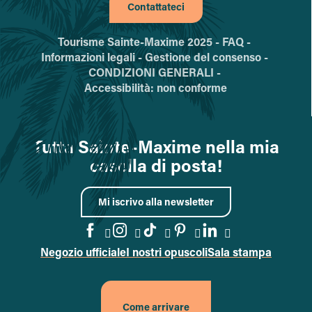
Contattateci
Tourisme Sainte-Maxime 2025 -
FAQ -
Informazioni legali -
Gestione del consenso -
CONDIZIONI GENERALI -
Accessibilità: non conforme
Tutta Sainte-Maxime nella mia
casella di posta!
Mi iscrivo alla newsletter
Negozio ufficiale
I nostri opuscoli
Sala stampa
Vai alla pagina Facebook
Vai alla pagina Instagram
Vai alla pagina TikTok
Vai alla pagina Pin
Accedi alla pa
Come arrivare