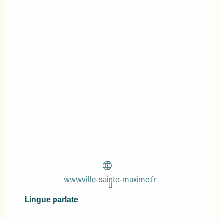
www.ville-sainte-maxime.fr
Lingue parlate
Lingue parlate