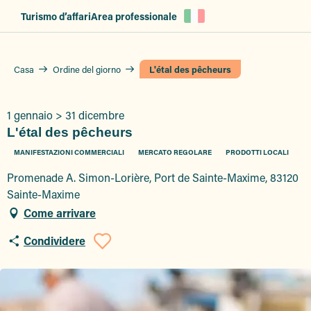
Aller
Turismo d’affari
Area professionale
au
contenu
principal
Casa
Ordine del giorno
L'étal des pêcheurs
1 gennaio > 31 dicembre
L'étal des pêcheurs
MANIFESTAZIONI COMMERCIALI
MERCATO REGOLARE
PRODOTTI LOCALI
Promenade A. Simon-Lorière, Port de Sainte-Maxime, 83120
Sainte-Maxime
Come arrivare
Condividere
Ajouter aux favor