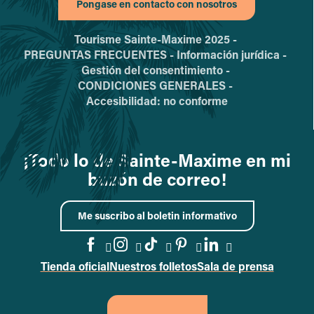
Pongase en contacto con nosotros
Tourisme Sainte-Maxime 2025 -
PREGUNTAS FRECUENTES -
Información jurídica -
Gestión del consentimiento -
CONDICIONES GENERALES -
Accesibilidad: no conforme
¡Todo lo de Sainte-Maxime en mi
buzón de correo!
Me suscribo al boletin informativo
Tienda oficial
Nuestros folletos
Sala de prensa
Acceder a la página de Faceb
Acceder a la página de In
Acceder a la página d
Acceder a la págin
Acceder a la p