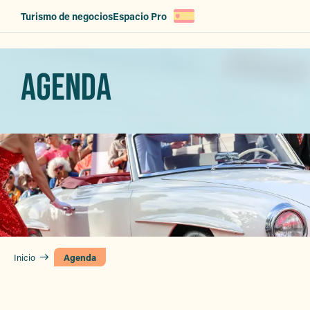
Aller
Turismo de negocios
Espacio Pro
au
contenu
principal
AGENDA
Inicio
Agenda