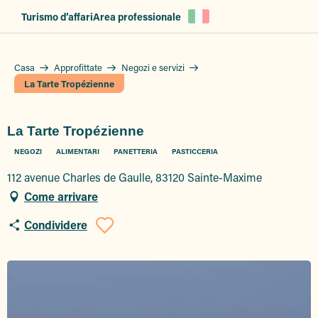
Aller
Turismo d’affari
Area professionale
au
contenu
principal
Casa
Approfittate
Negozi e servizi
La Tarte Tropézienne
La Tarte Tropézienne
NEGOZI
ALIMENTARI
PANETTERIA
PASTICCERIA
112 avenue Charles de Gaulle, 83120 Sainte-Maxime
Come arrivare
Condividere
Ajouter aux favor