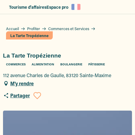
Aller
Tourisme d'affaires
Espace pro
au
contenu
principal
Accueil
Profiter
Commerces et Services
La Tarte Tropézienne
La Tarte Tropézienne
COMMERCES
ALIMENTATION
BOULANGERIE
PÂTISSERIE
112 avenue Charles de Gaulle, 83120 Sainte-Maxime
M'y rendre
Partager
Ajouter aux favoris