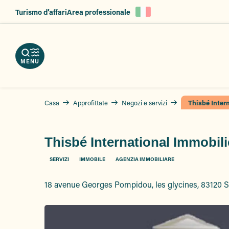
Aller
Turismo d’affari
Area professionale
au
ica
notate
contenu
ozi
re
principal
re
ri
hure
izi
MENU
i
Casa
Approfittate
Negozi e servizi
Thisbé Inter
Thisbé International Immobili
SERVIZI
IMMOBILE
AGENZIA IMMOBILIARE
18 avenue Georges Pompidou, les glycines, 83120 