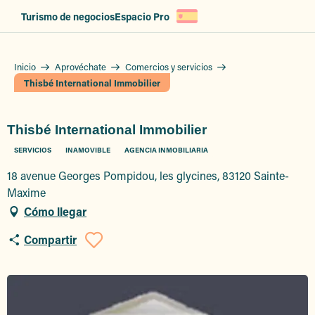
Aller
Turismo de negocios
Espacio Pro
au
contenu
principal
Inicio
Aprovéchate
Comercios y servicios
Thisbé International Immobilier
Thisbé International Immobilier
SERVICIOS
INAMOVIBLE
AGENCIA INMOBILIARIA
18 avenue Georges Pompidou, les glycines, 83120 Sainte-
Maxime
Cómo llegar
Compartir
Ajouter aux favori