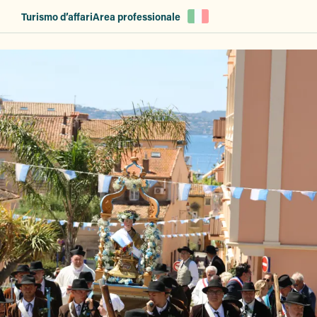
Aller
Turismo d’affari
Area professionale
au
contenu
principal