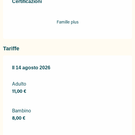
Certificazioni
Certificazioni
Famille plus
Tariffe
Il
Il
14 agosto 2026
14 agosto 2026
Adulto
11,00 €
Bambino
8,00 €