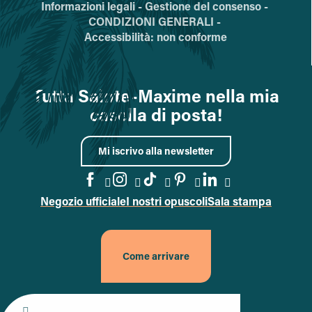
Informazioni legali -
Gestione del consenso -
CONDIZIONI GENERALI -
Accessibilità: non conforme
Tutta Sainte-Maxime nella mia
casella di posta!
Mi iscrivo alla newsletter
Negozio ufficiale
I nostri opuscoli
Sala stampa
Vai alla pagina Facebook
Vai alla pagina Instagram
Vai alla pagina TikTok
Vai alla pagina Pin
Accedi alla pa
Come arrivare