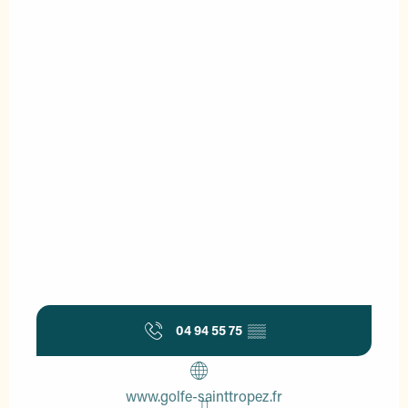
04 94 55 75
▒▒
www.golfe-sainttropez.fr