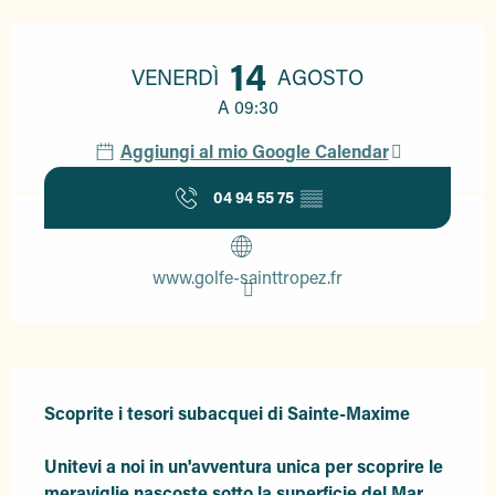
Orari e contatti
14
VENERDÌ
AGOSTO
A 09:30
Aggiungi al mio Google Calendar
04 94 55 75
▒▒
www.golfe-sainttropez.fr
Descrizione
Scoprite i tesori subacquei di Sainte-Maxime

Unitevi a noi in un'avventura unica per scoprire le 
meraviglie nascoste sotto la superficie del Mar 