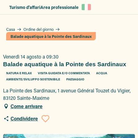
Aller
Turismo d’affari
Area professionale
au
contenu
principal
Casa
Ordine del giorno
Balade aquatique à la Pointe des Sardinaux
Venerdì 14 agosto a 09:30
Balade aquatique à la Pointe des Sardinaux
NATURA E RELAX
VISITA GUIDATA E/O COMMENTATA
ACQUA
AMBIENTE/SVILUPPO SOSTENIBILE
PAESAGGIO
La Pointe des Sardinaux, 1 avenue Général Touzet du Vigier,
83120 Sainte-Maxime
Come arrivare
Condividere
Ajouter aux favor