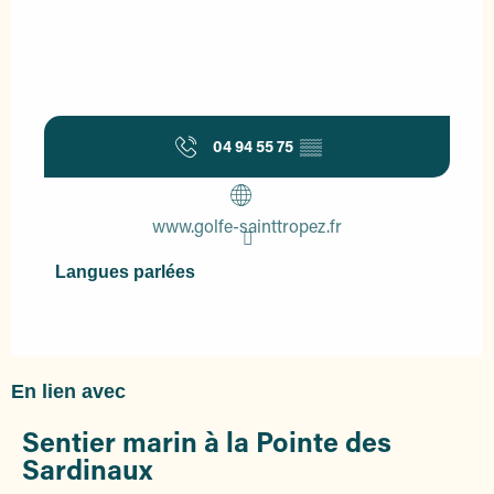
04 94 55 75
▒▒
www.golfe-sainttropez.fr
Langues parlées
Langues parlées
En lien avec
Sentier marin à la Pointe des
Sardinaux