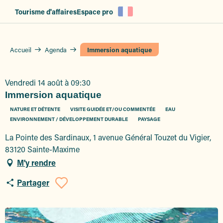
Aller
Tourisme d'affaires
Espace pro
au
contenu
principal
Accueil
Agenda
Immersion aquatique
Vendredi 14 août à 09:30
Immersion aquatique
NATURE ET DÉTENTE
VISITE GUIDÉE ET/OU COMMENTÉE
EAU
ENVIRONNEMENT / DÉVELOPPEMENT DURABLE
PAYSAGE
La Pointe des Sardinaux, 1 avenue Général Touzet du Vigier,
83120 Sainte-Maxime
M'y rendre
Partager
Ajouter aux favoris