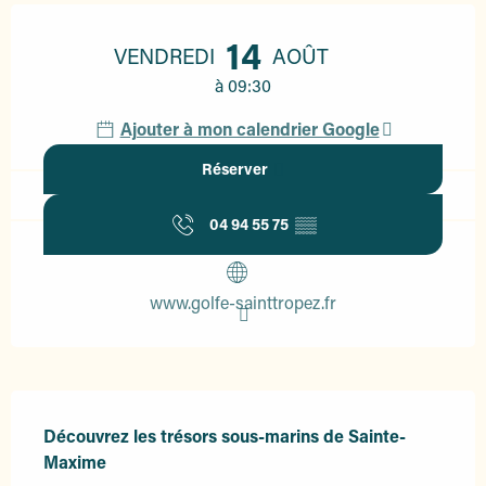
Ouverture et coordonnées
14
VENDREDI
AOÛT
à 09:30
Ajouter à mon calendrier Google
Réserver
04 94 55 75
▒▒
www.golfe-sainttropez.fr
Description
Découvrez les trésors sous-marins de Sainte-
Maxime