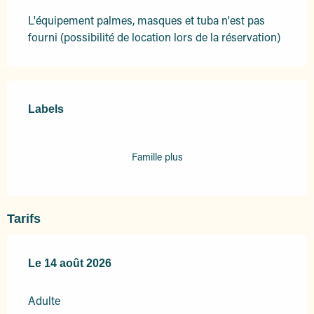
L'équipement palmes, masques et tuba n'est pas 
fourni (possibilité de location lors de la réservation)
Offres de prestations
Labels
Labels
Famille plus
Tarifs
Le
Le
14 août 2026
14 août 2026
Adulte