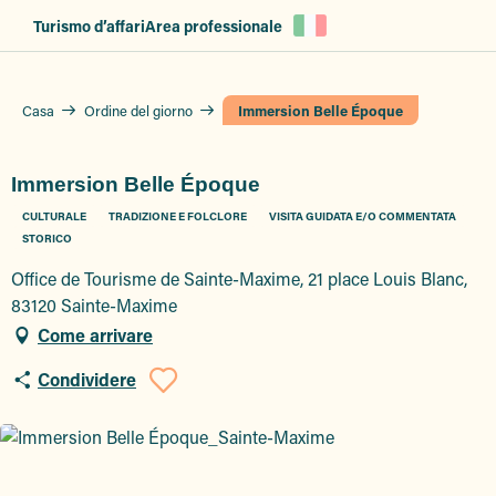
Aller
Turismo d’affari
Area professionale
au
contenu
principal
Casa
Ordine del giorno
Immersion Belle Époque
Immersion Belle Époque
CULTURALE
TRADIZIONE E FOLCLORE
VISITA GUIDATA E/O COMMENTATA
STORICO
Office de Tourisme de Sainte-Maxime, 21 place Louis Blanc,
83120 Sainte-Maxime
Come arrivare
Condividere
Ajouter aux favor