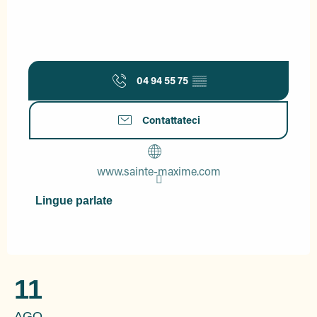
04 94 55 75
▒▒
Contattateci
www.sainte-maxime.com
Lingue parlate
Lingue parlate
11
AGO