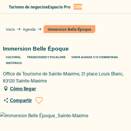
Aller
Turismo de negocios
Espacio Pro
au
contenu
principal
Inicio
Agenda
Immersion Belle Époque
Immersion Belle Époque
CULTURAL
TRADICIONES Y FOLKLORE
VISITA GUIADA Y/O COMENTADA
HISTÓRICO
Office de Tourisme de Sainte-Maxime, 21 place Louis Blanc,
83120 Sainte-Maxime
Cómo llegar
Compartir
Ajouter aux favori