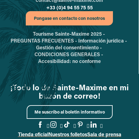
+33 (0)4 94 55 75 55
Pongase en contacto con nosotros
Tourisme Sainte-Maxime 2025 -
PREGUNTAS FRECUENTES -
Información jurídica -
Gestión del consentimiento -
CONDICIONES GENERALES -
Accesibilidad: no conforme
¡Todo lo de Sainte-Maxime en mi
buzón de correo!
Me suscribo al boletin informativo
Tienda oficial
Nuestros folletos
Sala de prensa
Acceder a la página de Faceb
Acceder a la página de In
Acceder a la página d
Acceder a la págin
Acceder a la p