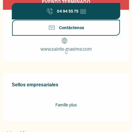
EVENTO TERMINADO
04 94 55 75
▒▒
Contáctenos
www.sainte-maxime.com
Oferta de prestaciones
Sellos empresariales
Sellos empresariales
Famille plus