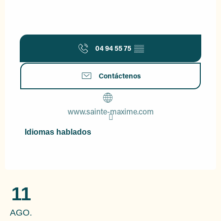
04 94 55 75
▒▒
Contáctenos
www.sainte-maxime.com
Idiomas hablados
Idiomas hablados
11
AGO.