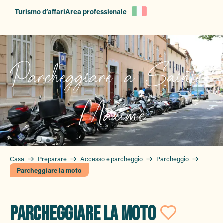
Aller
Turismo d’affari
Area professionale
au
contenu
principal
Parcheggiare a Sainte-
Maxime
Casa
Preparare
Accesso e parcheggio
Parcheggio
Parcheggiare la moto
PARCHEGGIARE LA MOTO