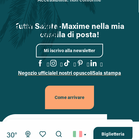
Tutta Sainte-Maxime nella mia
casella di posta!
Mi iscrivo alla newsletter
Negozio ufficiale
I nostri opuscoli
Sala stampa
Vai alla pagina Facebook
Vai alla pagina Instagram
Vai alla pagina TikTok
Vai alla pagina Pin
Accedi alla pa
Come arrivare
Site officiel de la ville de Sainte-Maxime (nouvel onglet)
30°
MENU
Biglietteria