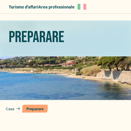
Aller
Turismo d’affari
Area professionale
au
contenu
principal
PREPARARE
Casa
Preparare