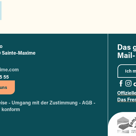
Das 
o
ce de tourisme de Sainte-Maxime
20 Sainte-Maxime
Mail-
xime.com
Ich m
5 55
 uns
Offiziel
Zur F
Zur
Z
Das Fre
ise -
Umgang mit der Zustimmung -
AGB -
ht konform
Site offi