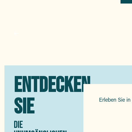
WO SCHLAFEN?
Ob Sie allein, zu zweit oder mit der Familie reisen 
entdecken Sie eine Auswahl an Unterkünften, die
Ihren Aufenthalt zu einem einzigartigen Erlebnis
machen. Charmante Hotels direkt am Meer,
exklusive Gästezimmer, Villen mit
atemberaubendem...
ENTDECKEN
SIE
Erleben Sie in
DIE