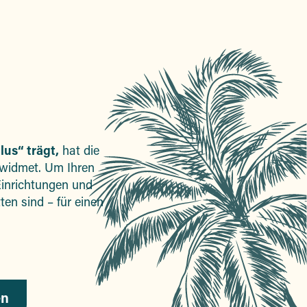
lus“ trägt,
hat die
widmet. Um Ihren
Einrichtungen und
ten sind – für einen
en