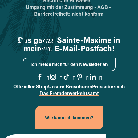
Rechtliche Hinweise -
Umgang mit der Zustimmung -
AGB -
Barrierefreiheit: nicht konform
Das ganze Sainte-Maxime in
meinem E-Mail-Postfach!
Ich melde mich für den Newsletter an
Offizieller Shop
Unsere Broschüren
Pressebereich
Zur Facebook-Seite wechseln
Zur Instagram-Seite wech
Zur TikTok-Seite wech
Zur Pinterest-Sei
Zur LinkedIn-
Das Fremdenverkehrsamt
Wie kann ich kommen?