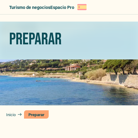
Aller
Turismo de negocios
Espacio Pro
au
contenu
principal
PREPARAR
Inicio
Preparar