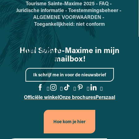
Tourisme Sainte-Maxime 2025 -
FAQ -
Juridische informatie -
Toestemmingsbeheer -
ALGEMENE VOORWAARDEN -
Toegankelijkheid: niet conform
Heel Sainte-Maxime in mijn
mailbox!
Ik schrijf me in voor de nieuwsbrief
Officiële winkel
Onze brochures
Perszaal
Naar de Facebook-pagina gaa
Naar de Instagram-pagina
Naar de TikTok-pagin
Naar de Pinterest
Naar de Linke
Hoe kom je hier