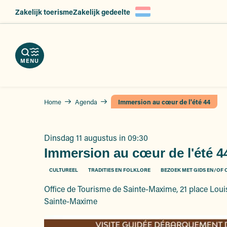
Aller
Zakelijk toerisme
Zakelijk gedeelte
en
ngen
au
nload
eid,
contenu
kels
erveer
principal
slag
hures
nsten
atsen
MENU
Home
Agenda
Immersion au cœur de l'été 44
Dinsdag 11 augustus in 09:30
Immersion au cœur de l'été 4
CULTUREEL
TRADITIES EN FOLKLORE
BEZOEK MET GIDS EN/OF
Office de Tourisme de Sainte-Maxime, 21 place Loui
Sainte-Maxime