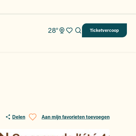
28°
Ticketvercoop
Zoek op
Voir les favoris
Delen
Aan mijn favorieten toevoegen
Ajouter aux favoris