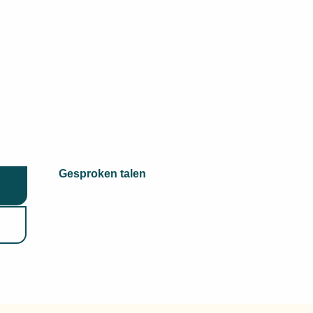
Gesproken talen
Gesproken talen