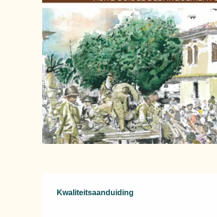
Dienstverlening
Kwaliteitsaanduiding
Kwaliteitsaanduiding