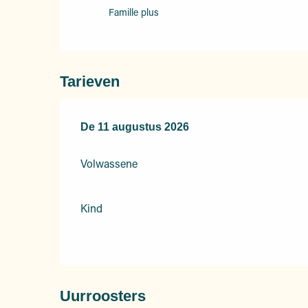
Famille plus
Tarieven
De
De
11 augustus 2026
11 augustus 2026
Volwassene
Kind
Uurroosters