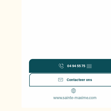
04 94 55 75
▒▒
Contacteer ons
www.sainte-maxime.com