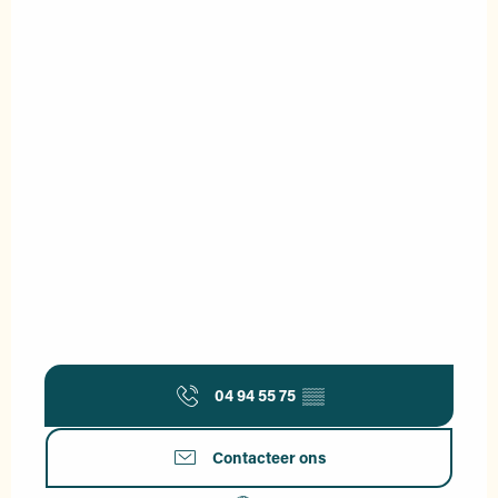
04 94 55 75
▒▒
Contacteer ons