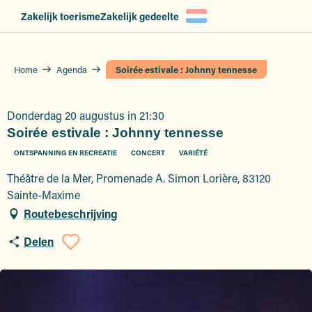
Aller
Zakelijk toerisme
Zakelijk gedeelte
au
contenu
principal
Home
Agenda
Soirée estivale : Johnny tennesse
Donderdag 20 augustus in 21:30
Soirée estivale : Johnny tennesse
ONTSPANNING EN RECREATIE
CONCERT
VARIÉTÉ
Théâtre de la Mer, Promenade A. Simon Lorière, 83120
Sainte-Maxime
Routebeschrijving
Delen
Ajouter aux favoris