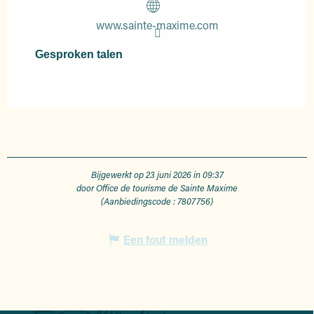
www.sainte-maxime.com
Gesproken talen
Gesproken talen
Bijgewerkt op 23 juni 2026 in 09:37
door Office de tourisme de Sainte Maxime
(Aanbiedingscode :
7807756
)
Een fout melden