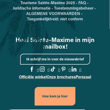
Tourisme Sainte-Maxime 2025 -
FAQ -
Juridische informatie -
Toestemmingsbeheer -
ALGEMENE VOORWAARDEN -
Toegankelijkheid: niet conform
Heel Sainte-Maxime in mijn
mailbox!
Ik schrijf me in voor de nieuwsbrief
Officiële winkel
Onze brochures
Perszaal
Naar de Facebook-pagina gaa
Naar de Instagram-pagina
Naar de TikTok-pagin
Naar de Pinterest
Naar de Linke
Hoe kom je hier