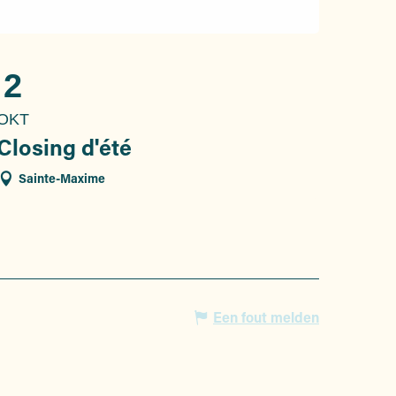
2
OKT
Closing d'été
Sainte-Maxime
Een fout melden