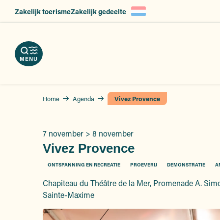
Aller
Zakelijk toerisme
Zakelijk gedeelte
en
ngen
au
nload
eid,
contenu
kels
erveer
principal
slag
hures
nsten
atsen
MENU
Home
Agenda
Vivez Provence
7 november > 8 november
Vivez Provence
ONTSPANNING EN RECREATIE
PROEVERIJ
DEMONSTRATIE
A
Chapiteau du Théâtre de la Mer, Promenade A. Simo
Sainte-Maxime