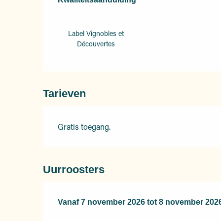
Label Vignobles et
Découvertes
Tarieven
Gratis toegang.
Uurroosters
Vanaf
Vanaf
7 november 2026
7 november 2026
tot
tot
8 november 202
8 november 202