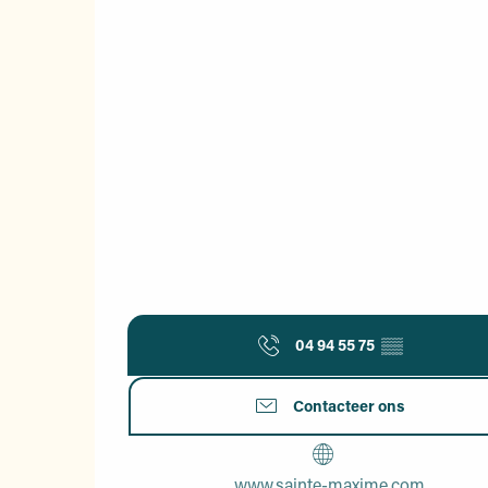
04 94 55 75
▒▒
Contacteer ons
www.sainte-maxime.com