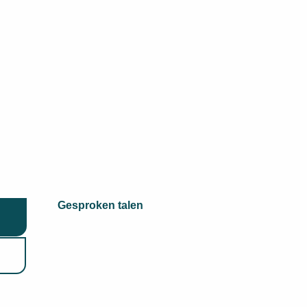
Gesproken talen
Gesproken talen