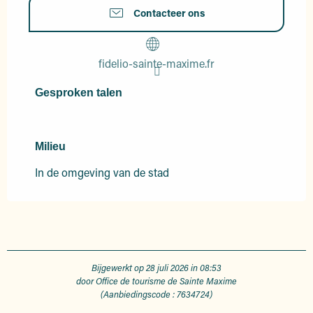
Contacteer ons
fidelio-sainte-maxime.fr
Gesproken talen
Gesproken talen
Milieu
Milieu
In de omgeving van de stad
Bijgewerkt op 28 juli 2026 in 08:53
door Office de tourisme de Sainte Maxime
(Aanbiedingscode :
7634724
)