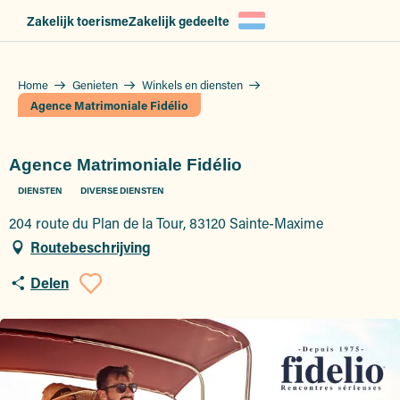
Aller
Zakelijk toerisme
Zakelijk gedeelte
au
contenu
principal
Home
Genieten
Winkels en diensten
Agence Matrimoniale Fidélio
Agence Matrimoniale Fidélio
DIENSTEN
DIVERSE DIENSTEN
204 route du Plan de la Tour, 83120 Sainte-Maxime
Routebeschrijving
Delen
Ajouter aux favoris