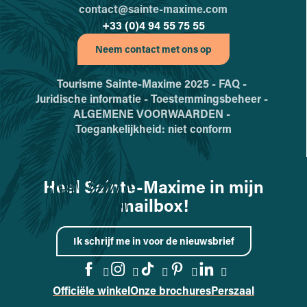
contact@sainte-maxime.com
+33 (0)4 94 55 75 55
Neem contact met ons op
Tourisme Sainte-Maxime 2025 -
FAQ -
Juridische informatie -
Toestemmingsbeheer -
ALGEMENE VOORWAARDEN -
Toegankelijkheid: niet conform
Heel Sainte-Maxime in mijn
mailbox!
Ik schrijf me in voor de nieuwsbrief
Officiële winkel
Onze brochures
Perszaal
Naar de Facebook-pagina gaa
Naar de Instagram-pagina
Naar de TikTok-pagin
Naar de Pinterest
Naar de Linke