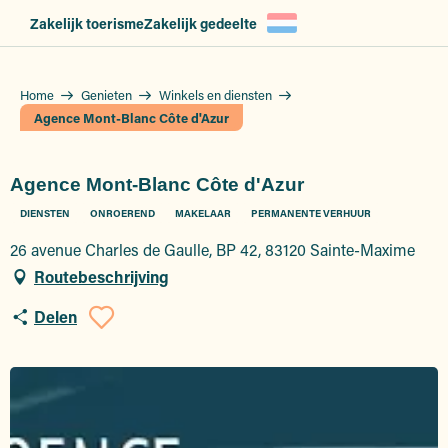
Aller
Zakelijk toerisme
Zakelijk gedeelte
au
contenu
principal
Home
Genieten
Winkels en diensten
Agence Mont-Blanc Côte d'Azur
Agence Mont-Blanc Côte d'Azur
DIENSTEN
ONROEREND
MAKELAAR
PERMANENTE VERHUUR
26 avenue Charles de Gaulle, BP 42, 83120 Sainte-Maxime
Routebeschrijving
Delen
Ajouter aux favoris